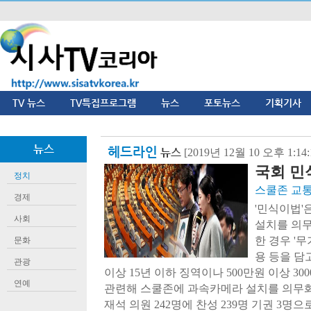
TV 뉴스
TV특집프로그램
뉴스
포토뉴스
기획기사
뉴스
헤드라인
뉴스
[2019년 12월 10 오후 1:1
국회 민
정치
스쿨존 교
경제
'민식이법'
사회
설치를 의
한 경우 '무
문화
용 등을 담
관광
이상 15년 이하 징역이나 500만원 이상 3
연예
관련해 스쿨존에 과속카메라 설치를 의무
재석 의원 242명에 찬성 239명 기권 3