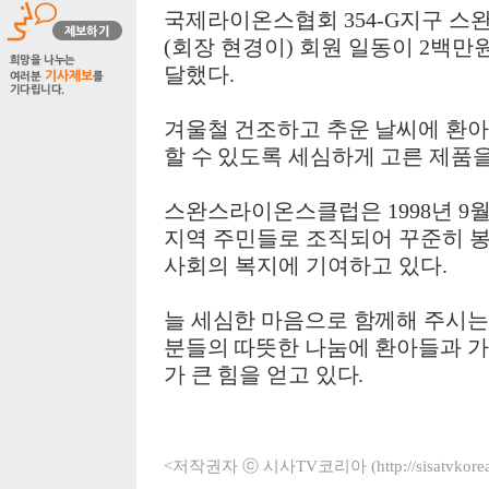
국제라이온스협회
354-G
지구 스
(
회장 현경이
)
회원 일동이
2
백만원
달했다.
겨울철 건조하고 추운 날씨에 환
할 수 있도록 세심하게 고른 제품을
스완스라이온스클럽은
1998
년
9
월
지역 주민들로 조직되어 꾸준히 
사회의 복지에 기여하고 있다.
늘 세심한 마음으로 함께해 주시
분들의 따뜻한 나눔에 환아들과 
가 큰 힘을 얻고 있다.
<저작권자 ⓒ 시사TV코리아 (http://sisatvko