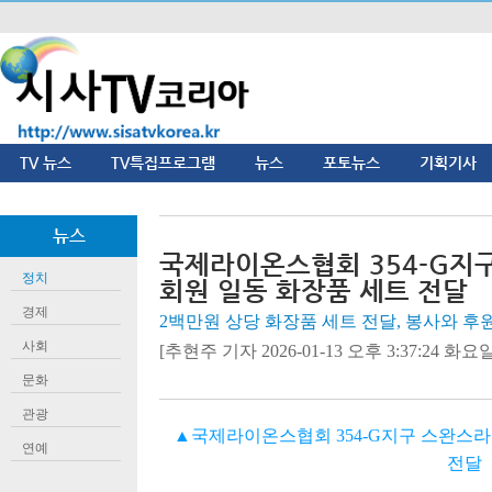
TV 뉴스
TV특집프로그램
뉴스
포토뉴스
기획기사
뉴스
국제라이온스협회 354-G지
정치
회원 일동 화장품 세트 전달
경제
2백만원 상당 화장품 세트 전달, 봉사와 
사회
[추현주 기자 2026-01-13 오후 3:37:24 화요일]
문화
관광
▲국제라이온스협회 354-G지구 스완스
연예
전달