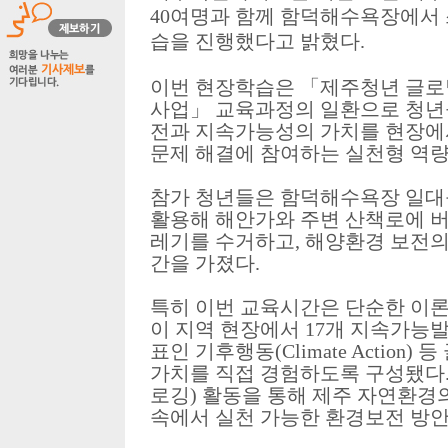
40
여명과 함께 함덕해수욕장에서
습을 진행했다고 밝혔다
.
이번 현장학습은
「
제주청년 글로
사업
」
교육과정의 일환으로 청년
전과 지속가능성의 가치를 현장에
문제 해결에 참여하는 실천형 역
참가 청년들은 함덕해수욕장 일대
활용해 해안가와 주변 산책로에 
레기를 수거하고
,
해양환경 보전의
간을 가졌다
.
특히 이번 교육시간은 단순한 이론
이 지역 현장에서
17
개 지속가능
표인 기후행동
(Climate Action)
등
가치를 직접 경험하도록 구성됐다
로깅
)
활동을 통해 제주 자연환경
속에서 실천 가능한 환경보전 방