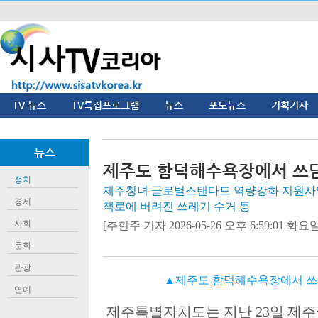
TV 뉴스
TV특집프로그램
뉴스
포토뉴스
기획기사
뉴스
제주도 함덕해수욕장에서 쓰
정치
제주청녀 글로벌스탠다드 역량강화 지원사업
경제
책로에 버려진 쓰레기 수거 등
사회
[추현주 기자 2026-05-26 오후 6:59:01 화요일]
문화
관광
▲제주도 함덕해수욕장에서 쓰
연예
제주특별자치도는 지난
23
일 제