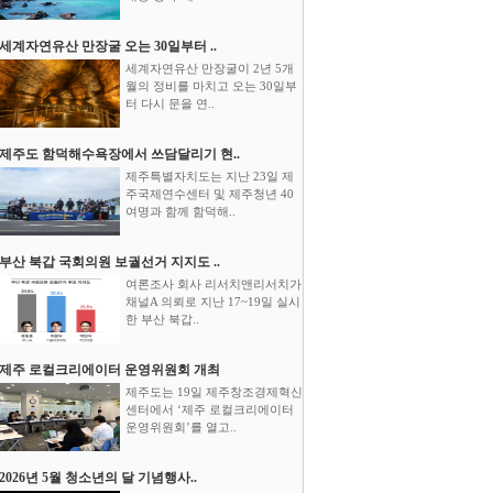
세계자연유산 만장굴 오는 30일부터 ..
세계자연유산 만장굴이 2년 5개
월의 정비를 마치고 오는 30일부
터 다시 문을 연..
제주도 함덕해수욕장에서 쓰담달리기 현..
제주특별자치도는 지난 23일 제
주국제연수센터 및 제주청년 40
여명과 함께 함덕해..
부산 북갑 국회의원 보궐선거 지지도 ..
여론조사 회사 리서치앤리서치가
채널A 의뢰로 지난 17~19일 실시
한 부산 북갑..
제주 로컬크리에이터 운영위원회 개최
제주도는 19일 제주창조경제혁신
센터에서 ‘제주 로컬크리에이터
운영위원회’를 열고..
2026년 5월 청소년의 달 기념행사..