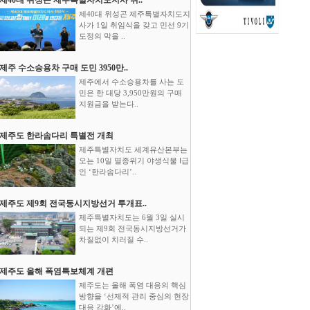
제40대 위성곤 제주특별자치도지
사가 1일 취임식을 갖고 민선 9기
도정의 막을 ..
제주 수소승용차 구매 도민 3950만..
제주에서 수소승용차를 사는 도
민은 한 대당 3,950만원의 구매
지원금을 받는다..
제주도 한라솜다리 특별전 개최
제주특별자치도 세계유산본부는
오는 10일 멸종위기 야생식물 Ⅰ급
인 ‘한라솜다리’..
제주도 제9회 전국동시지방선거 투개표..
제주특별자치도는 6월 3일 실시
되는 제9회 전국동시지방선거가
차질없이 치러질 수..
제주도 올해 폭염특보체계 개편
제주도는 올해 폭염 대응의 핵심
방향을 ‘선제적 관리 중심의 현장
대응 강화’에..