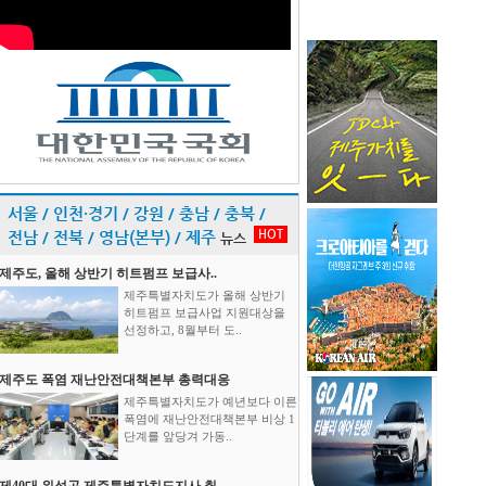
서울 / 인천·경기 / 강원 / 충남 / 충북 /
HOT
전남 / 전북 / 영남(본부) / 제주
뉴스
제주도, 올해 상반기 히트펌프 보급사..
제주특별자치도가 올해 상반기
히트펌프 보급사업 지원대상을
선정하고, 8월부터 도..
제주도 폭염 재난안전대책본부 총력대응
제주특별자치도가 예년보다 이른
폭염에 재난안전대책본부 비상 1
단계를 앞당겨 가동..
제40대 위성곤 제주특별자치도지사 취..