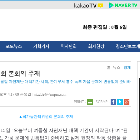
최종 편집일 : 8월 6일
포토뉴스
기획기사
역사만화
화제현장
청소년보호계
홈- 뉴스 -
경제
회 본회의 주재
 여름철 자연재난 대책기간 시작, 관계부처 홍수 녹조 가뭄 문제에 빈틈없이 준비하
오후 4:17:09 금요일] wiz2024@empas.com
PRINT :
SCRAP :
▲국가물관리위원회 본회의 주재
는
15
일
"
오늘부터 여름철 자연재난 대책 기간이 시작된다
"
며
"
관
조
,
가뭄 문제에 빈틈없이 준비하고 실제 현장의 작동 상황을 끝