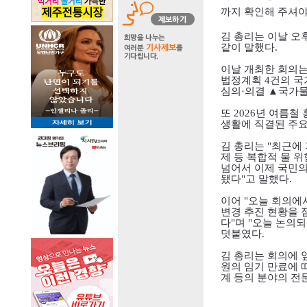
까지 확인해 주셔야
김 총리는 이날 
같이 말했다
.
이날 개최한 회의는
법정계획
4
건의 
심의
·
의결
▲
국가물
또
2026
년 여름철
생활에 직결된 주요
김 총리는
"
최근에 
제 등 복합적 물 
넘어서 이제 국민의
됐다
"
고 말했다
.
이어
"
오늘 회의에
변경 추진 현황을 
다
"
며
"
오늘 논의되
덧붙였다
.
김 총리는 회의에 
원의 임기 만료에 
계 등의 분야의 전