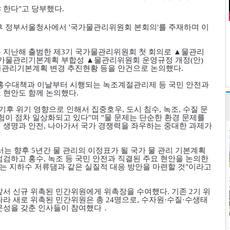
 한다
"
고 당부했다
.
오후 정부서울청사에서
'
국가물관리위원회 본회의
'
를 주재하며 이
 지난해 출범한 제
3
기 국가물관리위원회 첫 회의로
▲
물관리
국가물관리기본계획 부합성
▲
물관리위원회 운영규정 개정
(
안
)
관리기본계획 변경 추진현황 등을 안건으로 논의했다
.
 홍수대책과 이날부터 시행되는 녹조계절관리제 등 국민 안전과
 현안도 함께 논의했다
.
기후 위기 영향으로 인해서 집중호우
,
도시 침수
,
녹조
,
수질 문
위험이 점차 일상화되고 있다
"
며
"
물 문제는 단순한 환경 문제를
 생명과 안전
,
나아가서 국가 경쟁력을 좌우하는 중대한 과제가
서는 향후
5
년간 물 관리의 이정표가 될 국가 물 관리 기본계획
점검하고 홍수
,
녹조 등 국민 안전과 직결된 주요 현안을 논의한
는 지하수 저류댐과 같은 실질적 대응 방안을 마련할 것
"
이라고
앞서 신규 위촉된 민간위원에게 위촉장을 수여했다
.
기존
2
기 위
따라 새로 위촉된 민간위원은 총
24
명으로
,
수자원
·
수질
·
수생태
문성을 갖춘 인사들이 참여했다
．