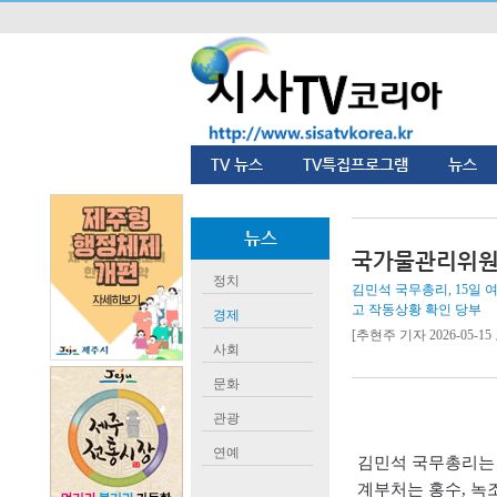
TV 뉴스
TV특집프로그램
뉴스
뉴스
국가물관리위원
정치
김민석 국무총리, 15일
고 작동상황 확인 당부
경제
[추현주 기자 2026-05-15 
사회
문화
관광
연예
김민석 국무총리
계부처는 홍수
,
녹