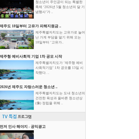
청소년이 주인공이 되는 특별한
축제 ‘2026년 5월 청소년의 달 기
념행사’가 ..
제주도 18일부터 고유가 피해지원금 ..
제주특별자치도는 고유가로 늘어
난 가계 부담을 덜기 위해 오는
18일부터 ‘고유가..
제주형 예비사회적 기업 1차 공모 시작
제주특별자치도가 ‘제주형 예비
사회적기업’ 1차 공모를 13일 시
작했다. ..
2026년 제주도 자랑스러운 청소년 ..
제주특별자치도는 도내 청소년의
건전한 육성과 올바른 청소년상
(像) 정립을 위해 ..
TV 특집
프로그램
먼저 인사 해야지 - 공익광고