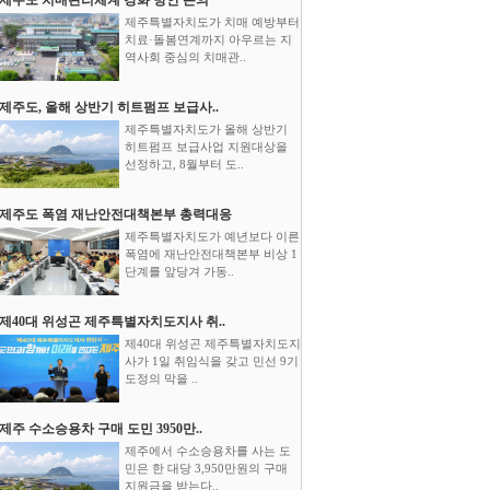
제주특별자치도가 치매 예방부터
치료·돌봄연계까지 아우르는 지
역사회 중심의 치매관..
제주도, 올해 상반기 히트펌프 보급사..
제주특별자치도가 올해 상반기
히트펌프 보급사업 지원대상을
선정하고, 8월부터 도..
제주도 폭염 재난안전대책본부 총력대응
제주특별자치도가 예년보다 이른
폭염에 재난안전대책본부 비상 1
단계를 앞당겨 가동..
제40대 위성곤 제주특별자치도지사 취..
제40대 위성곤 제주특별자치도지
사가 1일 취임식을 갖고 민선 9기
도정의 막을 ..
제주 수소승용차 구매 도민 3950만..
제주에서 수소승용차를 사는 도
민은 한 대당 3,950만원의 구매
지원금을 받는다..