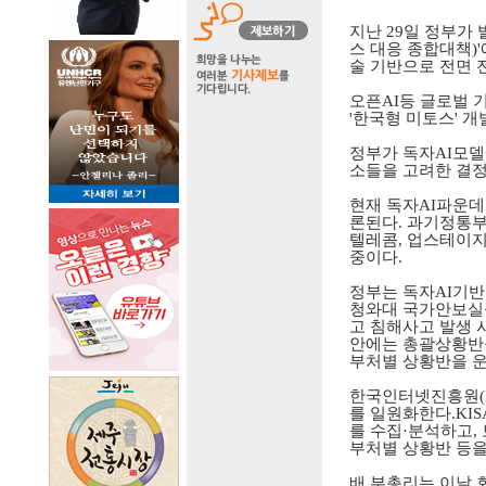
지난
29
일 정부가 
스 대응 종합대책
)'
술 기반으로 전면 
오픈
AI
등 글로벌 
'
한국형 미토스
'
개
정부가 독자
AI
모델
소들을 고려한 결
현재 독자
AI
파운데
론된다
.
과기정통부
텔레콤
,
업스테이
중이다
.
정부는 독자
AI
기반
청와대 국가안보실
고 침해사고 발생 
안에는 총괄상황반
부처별 상황반을 
한국인터넷진흥원
를 일원화한다
.KIS
를 수집
·
분석하고
,
부처별 상황반 등을
배 부총리는 이날