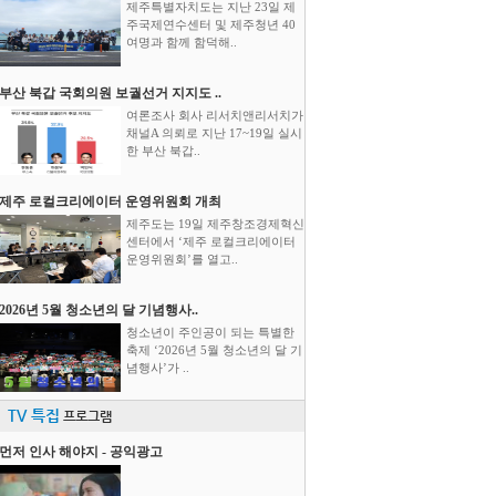
제주특별자치도는 지난 23일 제
주국제연수센터 및 제주청년 40
여명과 함께 함덕해..
부산 북갑 국회의원 보궐선거 지지도 ..
여론조사 회사 리서치앤리서치가
채널A 의뢰로 지난 17~19일 실시
한 부산 북갑..
제주 로컬크리에이터 운영위원회 개최
제주도는 19일 제주창조경제혁신
센터에서 ‘제주 로컬크리에이터
운영위원회’를 열고..
2026년 5월 청소년의 달 기념행사..
청소년이 주인공이 되는 특별한
축제 ‘2026년 5월 청소년의 달 기
념행사’가 ..
TV 특집
프로그램
먼저 인사 해야지 - 공익광고