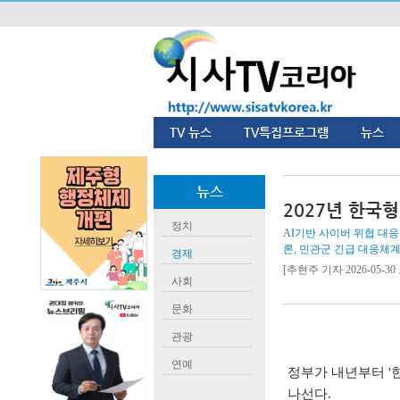
TV 뉴스
TV특집프로그램
뉴스
뉴스
2027년 한국
정치
AI기반 사이버 위협 대응
론, 민관군 긴급 대응체계
경제
[추현주 기자 2026-05-30 
사회
문화
관광
연예
정부가 내년부터
'
나선다
.