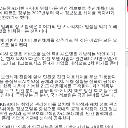
발표한
'AI
기반 사이버 위협 대응 민간 정보보호 추진계획
(
미토
에 따르면 정부는
2027
년부터 국내 정보보호 체계를 독자
AI
기
전환하기로 했다
.
기업과의 정보 협력은 이어가되 안보 사각지대 발생을 막기 위해
발을 병행한다는 전략이다
.
에 기반한 사이버 보안체계를 갖추기로 한 것은 이같은 모든 요
정으로 풀이된다
.
이션 모델을 기반으로 보안 특화
AI
모델을 개발하는 방안이 거
는 현재 독자
AI
파운데이션 모델 사업과 관련해
LGAI
연구원
,SK
지
,
모티프테크놀로지스 등
4
개 기업을 대상으로
2
차 평가를 준비
 보안체계 전환에 앞서 민관군 긴급 대응체계를 우선 가동한다
.
을 중심으로
AI
취약점 공개와 패치
,
위협 상황을 신속히 공유하
시 합동 대응이 가능한 긴급 대응체계를 구축한다
.
과기정통부
을 두고
,
민간 분야는 금융
·
의료
·
에너지
·
제조
·
방산
·
학교 등 소관
운영한다
.
국방부는 군 분야
,
국가정보원은 공공 분야를 맡는다
.
(KISA)
에는 취약점 관리센터를 설치해 취약점과 패치 정보 관리
A
취약점 정보포털을 중심으로 국내외 공개 취약점과 신고 정보
보안 공지와 정보보호최고책임자
(CISO)
채널
,
민간 협력채널
,
 통해 기업과 기관에 신속히 공유한다
.
 회의에서
“
인류가 인공지능을 만들고 발전시키는 시대를 넘어