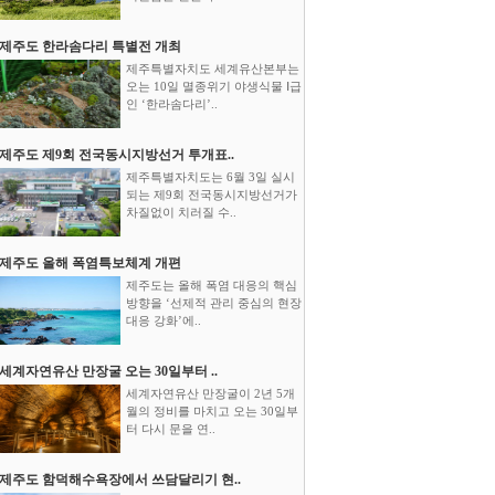
제주도 한라솜다리 특별전 개최
제주특별자치도 세계유산본부는
오는 10일 멸종위기 야생식물 Ⅰ급
인 ‘한라솜다리’..
제주도 제9회 전국동시지방선거 투개표..
제주특별자치도는 6월 3일 실시
되는 제9회 전국동시지방선거가
차질없이 치러질 수..
제주도 올해 폭염특보체계 개편
제주도는 올해 폭염 대응의 핵심
방향을 ‘선제적 관리 중심의 현장
대응 강화’에..
세계자연유산 만장굴 오는 30일부터 ..
세계자연유산 만장굴이 2년 5개
월의 정비를 마치고 오는 30일부
터 다시 문을 연..
제주도 함덕해수욕장에서 쓰담달리기 현..