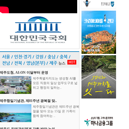
서울 / 인천·경기 / 강원 / 충남 / 충북 /
HOT
전남 / 전북 / 영남(본부) / 제주
뉴스
제주도청, AI:ON 이달부터 운영
제주특별자치도는 생성형 AI를
모든 직원의 일상 업무도구로 넓
히고 행정의 일하는..
제주항일기념관, 제81주년 광복절 맞..
제주항일기념관은 제81주년 광복
절을 맞아 오는 15일 온 가족이
함께 참여하는 ..
제주도 치매관리체계 강화 방안 논의