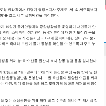
 도청 한라홀에서 진명기 행정부지사 주재로
‘
제
1
회 제주특별자
회
’
를 열고 세부 실행방안을 확정했다
.
까지
19
일간 물가안정대책 종합상황실을 운영하며 서민물가 안
급 관리
,
소비촉진
,
생계안정 등
4
개 분야에 대한 지도점검 등을
개 중
·
대형마트와 전통시장의
124
개 품목에 대한 장바구니 물가
2
회로 확대해 도민이 물가 동향을 확인할 수 있도록 제주도 누
안정을 위해 농
·
축
·
수산물 원산지 표시 합동 점검 등을 실시한다
.
과 합동으로
2
월
9
일부터
13
일까지 농산물 부정 유통 방지 및 원
 위한 합동점검반을 운영한다
.
또한 축산물의 원활한 수급을 위해
하는 한편
,
적기 출하를 독려하고 도매가격 동향도 게재할 예정이
을 겪는 소상공인을 위해 역대 최고 수준의 탐나는전 캐시백 적