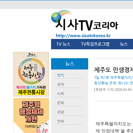
TV 뉴스
TV특집프로그램
뉴스
뉴스
제주도 민생경
정치
3일 제1회 제주특별자치
합상황실 운영, 탐나는 
경제
[추현주 기자 2026-02-04 
사회
문화
관광
연예
제주특별자치도는 도
제 안정대책
’
을 추