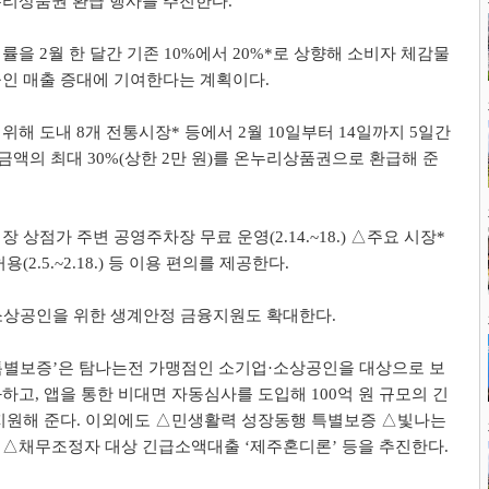
누리상품권 환급 행사를 추진한다
.
립률을
2
월 한 달간 기존
10%
에서
20%*
로 상향해 소비자 체감물
공인 매출 증대에 기여한다는 계획이다
.
 위해 도내
8
개 전통시장
*
등에서
2
월
10
일부터
14
일까지
5
일간
 금액의 최대
30%(
상한
2
만 원
)
를 온누리상품권으로 환급해 준
장 상점가 주변 공영주차장 무료 운영
(2.14.~18.)
△
주요 시장
*
허용
(2.5.~2.18.)
등 이용 편의를 제공한다
.
소상공인을 위한 생계안정 금융지원도 확대한다
.
특별보증
’
은 탐나는전 가맹점인 소기업
·
소상공인을 대상으로 보
화하고
,
앱을 통한 비대면 자동심사를 도입해
100
억 원 규모의 긴
지원해 준다
.
이외에도
△
민생활력 성장동행 특별보증
△
빛나는
출
△
채무조정자 대상 긴급소액대출
‘
제주혼디론
’
등을 추진한다
.