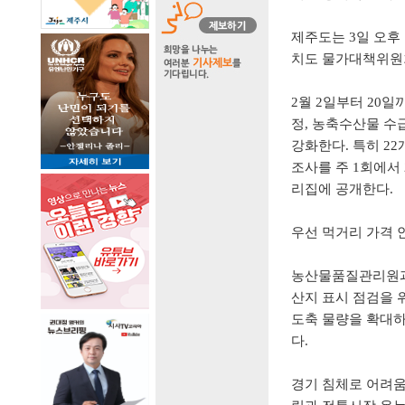
제주도는
3
일 오후
치도 물가대책위원
2
월
2
일부터
20
일
정
,
농축수산물 수
강화한다
.
특히
22
조사를 주
1
회에서
리집에 공개한다
.
우선 먹거리 가격 
농산물품질관리원
산지 표시 점검을
도축 물량을 확대
다
.
경기 침체로 어려움