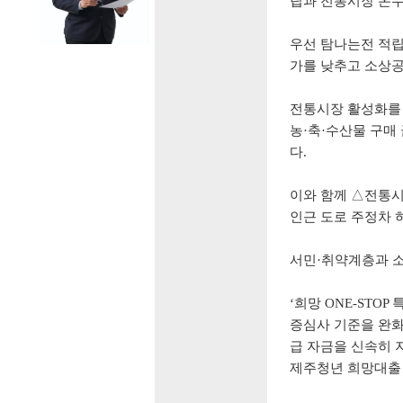
립과 전통시장 온
우선 탐나는전 적
가를 낮추고 소상
전통시장 활성화를
농
·
축
·
수산물 구매
다
.
이와 함께
△
전통시
인근 도로 주정차 
서민
·
취약계층과 
‘
희망
ONE-STOP
증심사 기준을 완
급 자금을 신속히 
제주청년 희망대