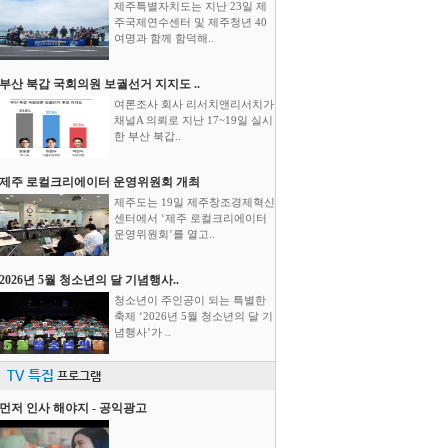
제주특별자치도는 지난 23일 제
주국제연수센터 및 제주청년 40
여명과 함께 함덕해..
부산 북갑 국회의원 보궐선거 지지도 ..
여론조사 회사 리서치앤리서치가
채널A 의뢰로 지난 17~19일 실시
한 부산 북갑..
제주 로컬크리에이터 운영위원회 개최
제주도는 19일 제주창조경제혁신
센터에서 ‘제주 로컬크리에이터
운영위원회’를 열고..
2026년 5월 청소년의 달 기념행사..
청소년이 주인공이 되는 특별한
축제 ‘2026년 5월 청소년의 달 기
념행사’가 ..
TV 특집
프로그램
먼저 인사 해야지 - 공익광고