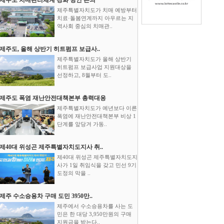
제주특별자치도가 치매 예방부터
치료·돌봄연계까지 아우르는 지
역사회 중심의 치매관..
제주도, 올해 상반기 히트펌프 보급사..
제주특별자치도가 올해 상반기
히트펌프 보급사업 지원대상을
선정하고, 8월부터 도..
제주도 폭염 재난안전대책본부 총력대응
제주특별자치도가 예년보다 이른
폭염에 재난안전대책본부 비상 1
단계를 앞당겨 가동..
제40대 위성곤 제주특별자치도지사 취..
제40대 위성곤 제주특별자치도지
사가 1일 취임식을 갖고 민선 9기
도정의 막을 ..
제주 수소승용차 구매 도민 3950만..
제주에서 수소승용차를 사는 도
민은 한 대당 3,950만원의 구매
지원금을 받는다..