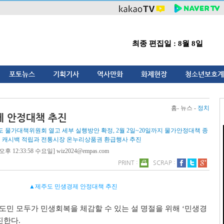
최종 편집일 : 8월 8일
포토뉴스
기획기사
역사만화
화제현장
청소년보호계
홈- 뉴스 -
정치
제 안정대책 추진
도 물가대책위원회 열고 세부 실행방안 확정, 2월 2일~20일까지 물가안정대책 종
전 캐시백 적립과 전통시장 온누리상품권 환급행사 추진
오후 12:33:58 수요일] wiz2024@empas.com
PRINT :
SCRAP :
▲제주도 민생경제 안정대책 추진
민 모두가 민생회복을 체감할 수 있는 설 명절을 위해
‘
민생경
진한다
.