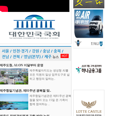
서울 / 인천·경기 / 강원 / 충남 / 충북 /
HOT
전남 / 전북 / 영남(본부) / 제주
뉴스
제주도청, AI:ON 이달부터 운영
제주특별자치도는 생성형 AI를
모든 직원의 일상 업무도구로 넓
히고 행정의 일하는..
제주항일기념관, 제81주년 광복절 맞..
제주항일기념관은 제81주년 광복
절을 맞아 오는 15일 온 가족이
함께 참여하는 ..
제주도 치매관리체계 강화 방안 논의