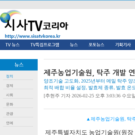
TV 뉴스
TV특집프로그램
뉴스
포토뉴스
기획기사
뉴스
제주농업기술원, 탁주 개발 
정치
양조기술 고도화, 2025년부터 메밀 탁주 양
경제
최적 배합 비율 설정, 발효제 종류, 발효 온
사회
[추현주 기자 2026-02-25 오후 3:03:36 수요일]
문화
관광
▲제주농업기술원, 탁주
연예
제주특별자치도 농업기술원
(
원장