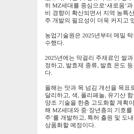
히
MZ
세대를 중심으로
‘
새로움
’
비 경향이 확산되면서 지역 농특
주 개발의 필요성이 더욱 커지고 
농업기술원은
2025
년부터 메밀 탁
수했다
.
2025
년에는 막걸리 주재료인 쌀과
정하고
,
발효제 종류
,
발효 온도 등
다
.
올해는 맛과 목 넘김 개선을 목표
달리하고
,
색
,
폴리페놀
,
유기산 함
양조 기술을 한층 고도화할 계획
해
MZ
세대와 중
·
장년층의 기호를
주
’
를 개발하고
,
특허 출원 및 도
상품화할 예정이다
.