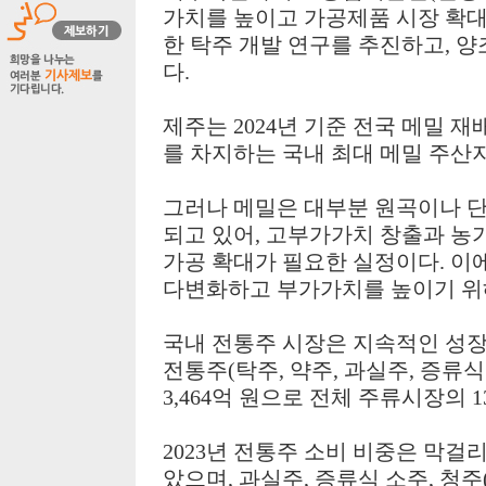
가치를 높이고 가공제품 시장 확대
한 탁주 개발 연구를 추진하고
,
양
다
.
제주는
2024
년 기준 전국 메밀 
를 차지하는 국내 최대 메밀 주산
그러나 메밀은 대부분 원곡이나 단
되고 있어
,
고부가가치 창출과 농가
가공 확대가 필요한 실정이다
.
이
다변화하고 부가가치를 높이기 위
국내 전통주 시장은 지속적인 성
전통주
(
탁주
,
약주
,
과실주
,
증류식
3,464
억 원으로 전체 주류시장의
1
2023
년 전통주 소비 비중은 막걸
았으며
,
과실주
,
증류식 소주
,
청주