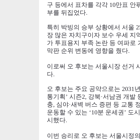
구 등에서 표차를 각각
10
만표 안
부를 뒤집었다
.
특히 박빙의 승부 상황에서 서울
2
장 많은 자치구이자 보수 우세 지
가 투표용지 부족 논란 등 여파로
막판 순위 변동에 영향을 줬다
.
이로써 오 후보는 서울시장 선거
다
.
오 후보는 주요 공약으로는
2031
통기획
’
시즌
2,
강북
·
서남권 개발 
충
,
심야
·
새벽 버스 증편 등 교통 
운동할 수 있는
‘10
분 운세권
’
도시
시했다
.
이번 승리로 오 후보는 서울시정