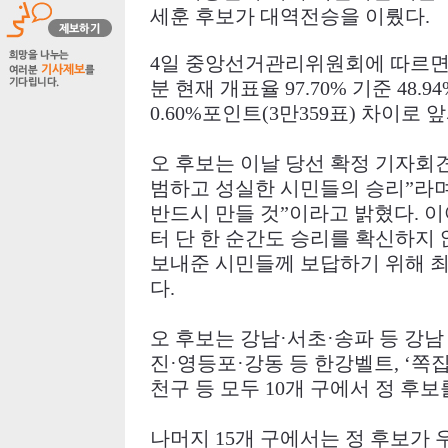
세훈 후보가 대역전승을 이뤘다.
4
일 중앙선거관리위원회에 따르면
분 현재 개표율
97.70%
기준
48.9
0.60%
포인트
(3
만
359
표
)
차이로 앞
오 후보는 이날 당선 확정 기자
범하고 성실한 시민들의 승리
”
라
반드시 만들 것
”
이라고 밝혔다
.
이
터 단 한 순간도 승리를 확신하지 
보내준 시민들께 보답하기 위해 
다
.
오 후보는 강남
·
서초
·
송파 등 강
진
·
영등포
·
강동 등 한강벨트
, ‘
쪽
천구 등 모두
10
개 구에서 정 후보
나머지
15
개 구에서는 정 후보가