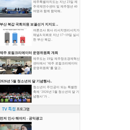
제주특별자치도는 지난 23일 제
주국제연수센터 및 제주청년 40
여명과 함께 함덕해..
부산 북갑 국회의원 보궐선거 지지도 ..
여론조사 회사 리서치앤리서치가
채널A 의뢰로 지난 17~19일 실시
한 부산 북갑..
제주 로컬크리에이터 운영위원회 개최
제주도는 19일 제주창조경제혁신
센터에서 ‘제주 로컬크리에이터
운영위원회’를 열고..
2026년 5월 청소년의 달 기념행사..
청소년이 주인공이 되는 특별한
축제 ‘2026년 5월 청소년의 달 기
념행사’가 ..
TV 특집
프로그램
먼저 인사 해야지 - 공익광고