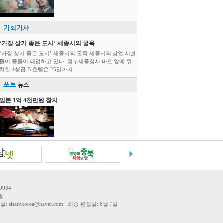
기획기사
‘가장 살기 좋은 도시’ 세종시의 굴욕
‘가장 살기 좋은 도시’ 세종시의 굴욕 세종시의 상업 시설
들이 줄줄이 폐업하고 있다. 정부세종청사 바로 앞에 위
치한 4성급 B 호텔은 25일까지..
포토
뉴스
일본 1억 4천만원 참치
9934
일
tvkorea@naver.com 최종 편집일: 8월 7일