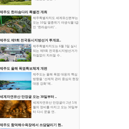
제주도 한라솜다리 특별전 개최
제주특별자치도 세계유산본부는
오는 10일 멸종위기 야생식물 Ⅰ급
인 ‘한라솜다리’..
제주도 제9회 전국동시지방선거 투개표..
제주특별자치도는 6월 3일 실시
되는 제9회 전국동시지방선거가
차질없이 치러질 수..
제주도 올해 폭염특보체계 개편
제주도는 올해 폭염 대응의 핵심
방향을 ‘선제적 관리 중심의 현장
대응 강화’에..
세계자연유산 만장굴 오는 30일부터 ..
세계자연유산 만장굴이 2년 5개
월의 정비를 마치고 오는 30일부
터 다시 문을 연..
제주도 함덕해수욕장에서 쓰담달리기 현..