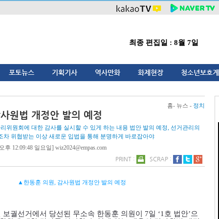
최종 편집일 : 8월 7일
포토뉴스
기획기사
역사만화
화제현장
청소년보호계
홈- 뉴스 -
정치
감사원법 개정안 발의 예정
리위원회에 대한 감사를 실시할 수 있게 하는 내용 법안 발의 예정, 선거관리의
조차 위협받는 이상 새로운 입법을 통해 분명하게 바로잡아야
오후 12:09:48 일요일] wiz2024@empas.com
PRINT :
SCRAP :
▲한동훈 의원, 감사원법 개정안 발의 예정
원 보궐선거에서 당선된 무소속 한동훈 의원이
7
일
‘1
호 법안
’
으