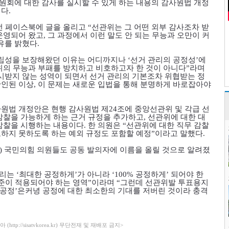
회에 대한 감사를 실시할 수 있게 하는 내용의 감사원법 개정
이다
.
전 페이스북에 글을 올리고
“
선관위는 그 어떤 외부 감사조차 받
운영되어 왔고
,
그 과정에서 이런 말도 안 되는 무능과 오만이 커
유를 밝혔다
.
립성을 보장해왔던 이유는 어디까지나
‘
선거 관리의 공정성
’
에
의 무능과 부패를 방치하고 비호하고자 한 것이 아니다
”
라며
시받지 않는 성역이 되면서 선거 관리의 기본조차 위협받는 정
확인된 이상
,
이 문제는 새로운 입법을 통해 분명하게 바로잡아야
원법 개정안은 현행 감사원법 제
24
조에 중앙선관위 및 각급 선
감찰을 가능하게 하는 근거 규정을 추가하고
,
선관위에 대한 대
 감찰을 시행하는 내용이다
.
한 의원은
“
선관위에 대한 직무 감찰
하지 못하도록 하는 예외 규정도 포함할 예정
”
이라고 말했다
.
)
국민의힘 의원들도 공동 발의자에 이름을 올릴 것으로 알려졌
관리는
‘
최대한 공정하게
’
가 아니라
‘100%
공정하게
’
되어야 한
준이 적용되어야 하는 영역
”
이라며
“
그런데 선관위발 투표용지
공정
’
은커녕 공정에 대한 최소한의 기대를 저버린 것이라 충격
ttp://sisatvkorea.kr) 무단전재 및 재배포 금지>