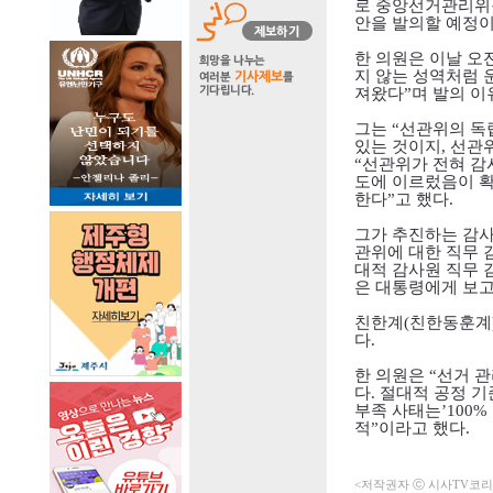
로 중앙선거관리위원
안을 발의할 예정
한 의원은 이날 오
지 않는 성역처럼 
져왔다
”
며 발의 이
그는
“
선관위의 독
있는 것이지
,
선관위
“
선관위가 전혀 감
도에 이르렀음이 
한다
”
고 했다
.
그가 추진하는 감사
관위에 대한 직무 
대적 감사원 직무
은 대통령에게 보고
친한계
(
친한동훈계
다
.
한 의원은
“
선거 
다
.
절대적 공정 기
부족 사태는
’100%
적
”
이라고 했다
.
<저작권자 ⓒ 시사TV코리아 (h