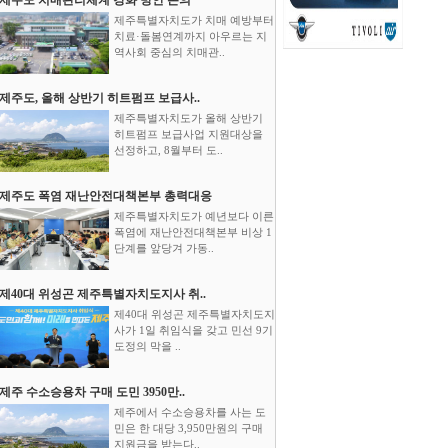
제주특별자치도가 치매 예방부터
치료·돌봄연계까지 아우르는 지
역사회 중심의 치매관..
제주도, 올해 상반기 히트펌프 보급사..
제주특별자치도가 올해 상반기
히트펌프 보급사업 지원대상을
선정하고, 8월부터 도..
제주도 폭염 재난안전대책본부 총력대응
제주특별자치도가 예년보다 이른
폭염에 재난안전대책본부 비상 1
단계를 앞당겨 가동..
제40대 위성곤 제주특별자치도지사 취..
제40대 위성곤 제주특별자치도지
사가 1일 취임식을 갖고 민선 9기
도정의 막을 ..
제주 수소승용차 구매 도민 3950만..
제주에서 수소승용차를 사는 도
민은 한 대당 3,950만원의 구매
지원금을 받는다..