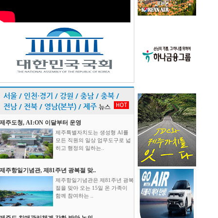
서울 / 인천·경기 / 강원 / 충남 / 충북 /
HOT
전남 / 전북 / 영남(본부) / 제주
뉴스
제주도청, AI:ON 이달부터 운영
제주특별자치도는 생성형 AI를
모든 직원의 일상 업무도구로 넓
히고 행정의 일하는..
제주항일기념관, 제81주년 광복절 맞..
제주항일기념관은 제81주년 광복
절을 맞아 오는 15일 온 가족이
함께 참여하는 ..
제주도 치매관리체계 강화 방안 논의