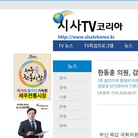
TV 뉴스
TV특집프로그램
뉴스
뉴스
한동훈 의원, 
정치
1호 법안으로 중앙선거관
공정성 선거관리의 기본
경제
[추현주 기자 2026-06-07 
사회
문화
관광
연예
부산 북갑 국회의