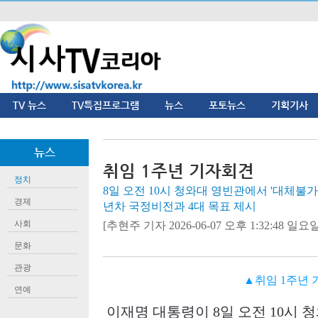
TV 뉴스
TV특집프로그램
뉴스
포토뉴스
기획기사
뉴스
취임 1주년 기자회견
정치
8일 오전 10시 청와대 영빈관에서 '대체불가
경제
년차 국정비전과 4대 목표 제시
사회
[추현주 기자 2026-06-07 오후 1:32:48 일요일]
문화
관광
▲취임 1주년
연예
이재명 대통령이
8
일 오전
10
시 