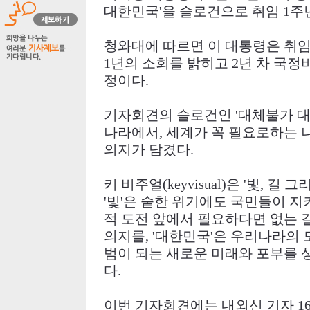
대한민국
'
을 슬로건으로 취임
1
주
청와대에 따르면 이 대통령은 취
1
년의 소회를 밝히고
2
년 차 국
정이다
.
기자회견의 슬로건인
'
대체불가 
나라에서
,
세계가 꼭 필요로하는 
의지가 담겼다
.
키 비주얼
(keyvisual)
은
'
빛
,
길 그
'
빛
'
은 숱한 위기에도 국민들이 지
적 도전 앞에서 필요하다면 없는 
의지를
, '
대한민국
'
은 우리나라의 
범이 되는 새로운 미래와 포부를
다
.
이번 기자회견에는 내외신 기자
1