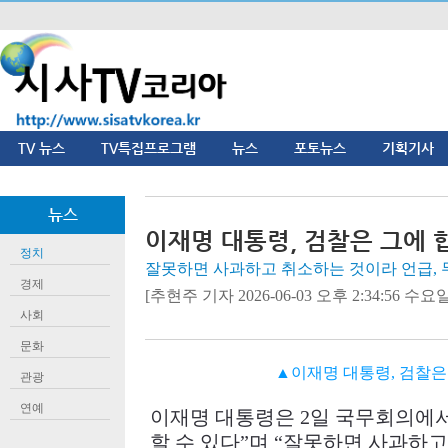
TV 뉴스
TV특집프로그램
뉴스
포토뉴스
기획기사
뉴스
이재명 대통령, 검찰은 그에 
정치
잘못하면 사과하고 취소하는 것이라 언급, 
경제
[추현주 기자 2026-06-03 오후 2:34:56 수요일]
사회
문화
▲이재명 대통령, 검찰은
관광
연예
이재명 대통령은
2
일 국무회의에
할 수 있다
”
며
“
잘못하면 사과하고