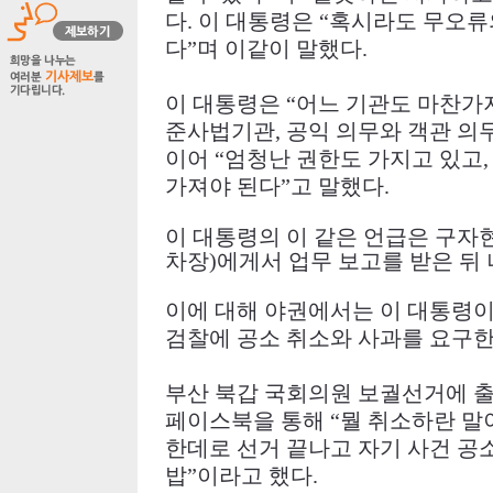
다
.
이 대통령은
“
혹시라도 무오류의
다
”
며 이같이 말했다
.
이 대통령은
“
어느 기관도 마찬가
준사법기관
,
공익 의무와 객관 의
이어
“
엄청난 권한도 가지고 있고
가져야 된다
”
고 말했다
.
이 대통령의 이 같은 언급은 구자
차장
)
에게서 업무 보고를 받은 뒤
이에 대해 야권에서는 이 대통령이
검찰에 공소 취소와 사과를 요구
부산 북갑 국회의원 보궐선거에 
페이스북을 통해
“
뭘 취소하란 말
한데로 선거 끝나고 자기 사건 
밥
”
이라고 했다
.