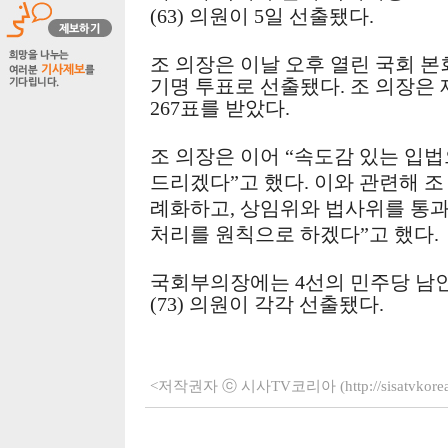
(63)
의원이
5
일 선출됐다
.
조 의장은 이날 오후 열린 국회 
기명 투표로 선출됐다
.
조 의장은
267
표를 받았다
.
조 의장은 이어
“
속도감 있는 입법
드리겠다
”
고 했다
.
이와 관련해 조
례화하고
,
상임위와 법사위를 통과
처리를 원칙으로 하겠다
”
고 했다
.
국회부의장에는
4
선의 민주당 남
(73)
의원이 각각 선출됐다
.
<저작권자 ⓒ 시사TV코리아 (http://sisatvko